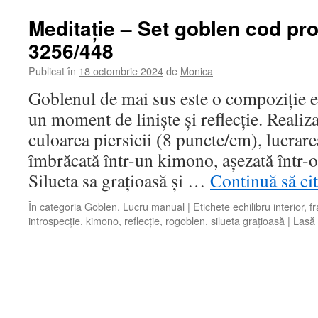
Meditație – Set goblen cod pro
3256/448
Publicat în
18 octombrie 2024
de
Monica
Goblenul de mai sus este o compoziție e
un moment de liniște și reflecție. Realiz
culoarea piersicii (8 puncte/cm), lucrar
îmbrăcată într-un kimono, așezată într-o
Silueta sa grațioasă și …
Continuă să ci
În categoria
Goblen
,
Lucru manual
|
Etichete
echilibru interior
,
fr
introspecție
,
kimono
,
reflecție
,
rogoblen
,
silueta grațioasă
|
Lasă 