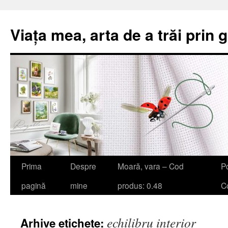
Viața mea, arta de a trăi prin 
Sari
Prima
Despre
Moară, vara – Cod
Po
la
pagină
mine
produs: 0.48
Co
conținut
echilibru interior
Arhive etichete: