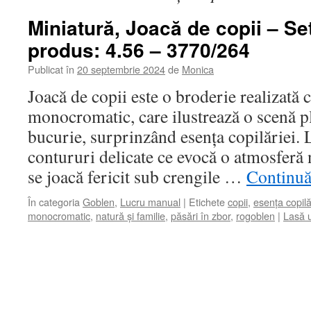
Miniatură, Joacă de copii – Se
produs: 4.56 – 3770/264
Publicat în
20 septembrie 2024
de
Monica
Joacă de copii este o broderie realizată 
monocromatic, care ilustrează o scenă pl
bucurie, surprinzând esența copilăriei. 
contururi delicate ce evocă o atmosferă 
se joacă fericit sub crengile …
Continuă 
În categoria
Goblen
,
Lucru manual
|
Etichete
copii
,
esența copilă
monocromatic
,
natură și familie
,
păsări în zbor
,
rogoblen
|
Lasă 