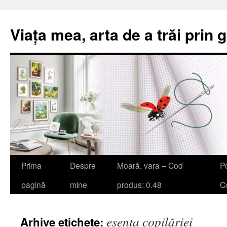
Viața mea, arta de a trăi prin 
Sari
Prima
Despre
Moară, vara – Cod
Po
la
pagină
mine
produs: 0.48
Co
conținut
esența copilăriei
Arhive etichete: