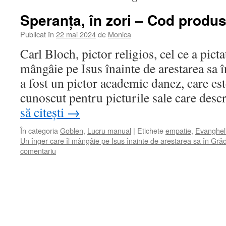
Speranța, în zori – Cod produs
Publicat în
22 mai 2024
de
Monica
Carl Bloch, pictor religios, cel ce a picta
mângâie pe Isus înainte de arestarea sa
a fost un pictor academic danez, care est
cunoscut pentru picturile sale care des
să citești
→
În categoria
Goblen
,
Lucru manual
|
Etichete
empatie
,
Evangheli
Un înger care îl mângâie pe Isus înainte de arestarea sa în Gră
comentariu