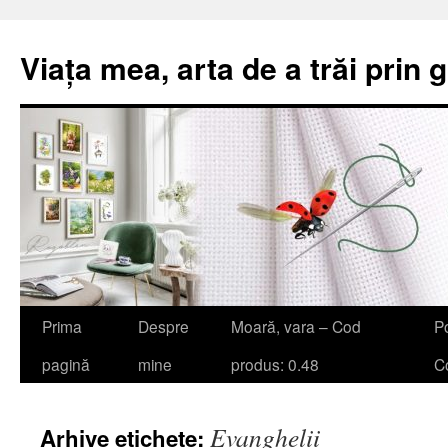
Viața mea, arta de a trăi prin 
Sari
Prima
Despre
Moară, vara – Cod
Po
la
pagină
mine
produs: 0.48
Co
conținut
Evanghelii
Arhive etichete: