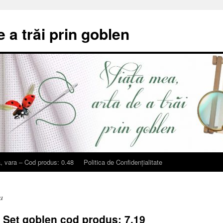
e a trăi prin goblen
, vara – Cod produs: 0.48
Politica de Confidențialitate
a
 – Set goblen cod produs: 7.19