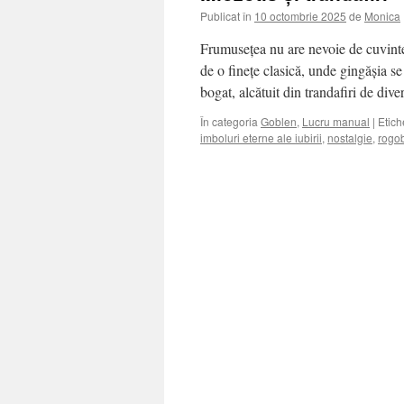
Publicat în
10 octombrie 2025
de
Monica
Frumusețea nu are nevoie de cuvinte 
de o finețe clasică, unde gingășia s
bogat, alcătuit din trandafiri de di
În categoria
Goblen
,
Lucru manual
|
Etich
imboluri eterne ale iubirii
,
nostalgie
,
rogo