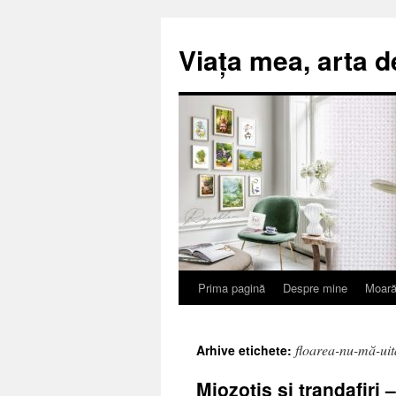
Viața mea, arta d
Prima pagină
Despre mine
Moară
Sari
la
floarea-nu-mă-uit
Arhive etichete:
conținut
Miozotis și trandafiri