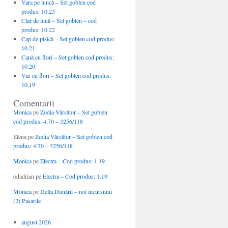
Vara pe luncă – Set goblen cod
produs: 10.23
Clar de lună – Set goblen – cod
produs: 10.22
Cap de pisică – Set goblen cod produs:
10.21
Cană cu flori – Set goblen cod produs:
10.20
Vas cu flori – Set goblen cod produs:
10.19
Comentarii
Monica
pe
Zodia Vărsător – Set goblen
cod produs: 4.70 – 3256/118
Elena
pe
Zodia Vărsător – Set goblen cod
produs: 4.70 – 3256/118
Monica
pe
Electra – Cod produs: 1.19
odadrian
pe
Electra – Cod produs: 1.19
Monica
pe
Delta Dunării – noi incursiuni
(2) Pasarile
august 2026