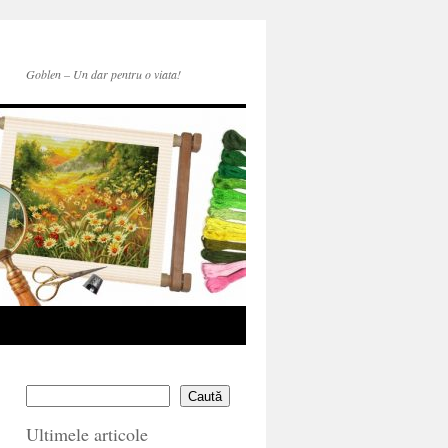
Goblen – Un dar pentru o viata!
Caută
Ultimele articole