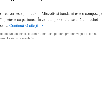
– ea vorbește prin culori. Miozotis și trandafiri este o compoziție
e împletește cu pasiunea. În centrul goblenului se află un buchet
verse …
Continuă să citești
→
ete
ecouri ale inimii
,
floarea-nu-mă-uita
,
goblen
,
grădină veșnic înflorită
,
blen
|
Lasă un comentariu