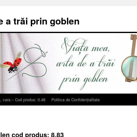
e a trăi prin goblen
, vara – Cod produs: 0.48
Politica de Confidențialitate
len cod produs: 8.83