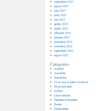
septembrie 2023
august 2023
iulie 2023
iunie 2023
mai 2023
aprilie 2023
martie 2023
februarie 2023
ianuarie 2023
noiembrie 2022
octombrie 2022
septembrie 2022
august 2022
Categories
Amintiri
Anecdotic
Anecdotice
Ce aș vrea să gătesc la pensie
Excursiile mele
Goblen
Lucru manual
Plinătate în bunătate
Poezie
Spiritualitate