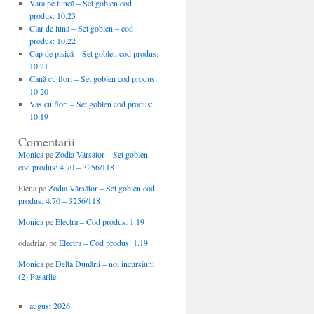
Vara pe luncă – Set goblen cod
produs: 10.23
Clar de lună – Set goblen – cod
produs: 10.22
Cap de pisică – Set goblen cod produs:
10.21
Cană cu flori – Set goblen cod produs:
10.20
Vas cu flori – Set goblen cod produs:
10.19
Comentarii
Monica
pe
Zodia Vărsător – Set goblen
cod produs: 4.70 – 3256/118
Elena
pe
Zodia Vărsător – Set goblen cod
produs: 4.70 – 3256/118
Monica
pe
Electra – Cod produs: 1.19
odadrian
pe
Electra – Cod produs: 1.19
Monica
pe
Delta Dunării – noi incursiuni
(2) Pasarile
august 2026