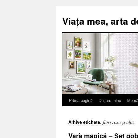
Viața mea, arta d
Prima pagină
Despre mine
Moară
Sari
la
flori roșii și albe
Arhive etichete:
conținut
Vară magică – Set gob