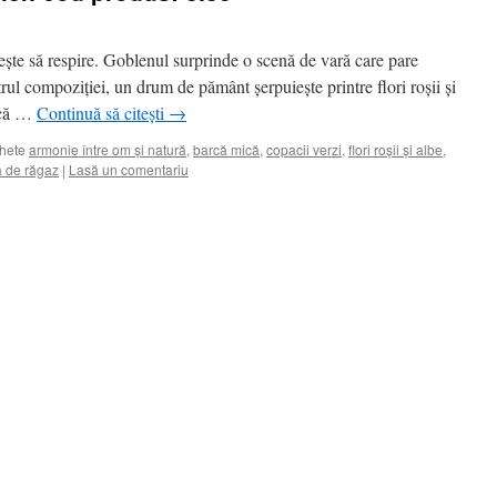
rește să respire. Goblenul surprinde o scenă de vară care pare
ntrul compoziției, un drum de pământ șerpuiește printre flori roșii și
rcă …
Continuă să citești
→
chete
armonie între om și natură
,
barcă mică
,
copacii verzi
,
flori roșii și albe
,
a de răgaz
|
Lasă un comentariu