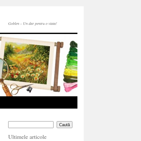
Goblen – Un dar pentru o viata!
Caută
Ultimele articole