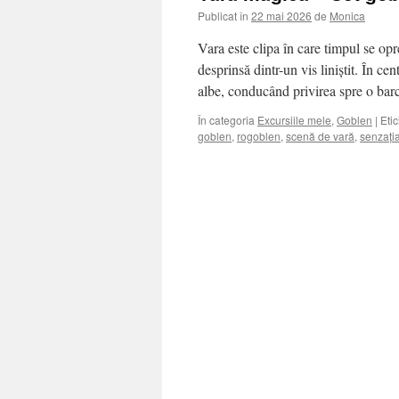
Publicat în
22 mai 2026
de
Monica
Vara este clipa în care timpul se op
desprinsă dintr-un vis liniștit. În ce
albe, conducând privirea spre o ba
În categoria
Excursiile mele
,
Goblen
|
Eti
goblen
,
rogoblen
,
scenă de vară
,
senzați