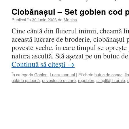
Ciobănașul – Set goblen cod p
Publicat în
30 iunie 2026
de
Monica
Cine cântă din fluierul inimii, cheamă li
această lucrare de broderie, ciobănașul 
poveste veche, în care timpul se oprește 
natura ascultă. Stă așezat pe un butuc d
Continuă să citești
→
În categoria
Goblen
,
Lucru manual
|
Etichete
butuc de copac
,
fl
pălăria galbenă
,
povestește o stare
,
rogoblen
,
simplității rurale
,
s