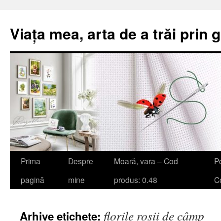
Viața mea, arta de a trăi prin 
Sari
Prima
Despre
Moară, vara – Cod
Po
la
pagină
mine
produs: 0.48
Co
conținut
florile roșii de câmp
Arhive etichete: