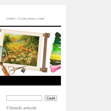
Goblen – Un dar pentru o viata!
Caută
Ultimele articole