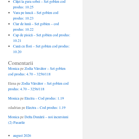
Căţei la gura sobei – Set goblen cod
produs: 10.25
Vara pe luncă – Set goblen cod
produs: 10.23
Clar de lună – Set goblen – cod
produs: 10.22
Cap de pisică – Set goblen cod produs:
10.21
Cană cu flori – Set goblen cod produs:
10.20
Comentarii
Monica
pe
Zodia Vărsător – Set goblen
cod produs: 4.70 – 3256/118
Elena
pe
Zodia Vărsător – Set goblen cod
produs: 4.70 – 3256/118
Monica
pe
Electra – Cod produs: 1.19
odadrian
pe
Electra – Cod produs: 1.19
Monica
pe
Delta Dunării – noi incursiuni
(2) Pasarile
august 2026