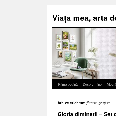
Viața mea, arta d
Prima pagină
Despre mine
Moară
Sari
la
fluture grațios
Arhive etichete:
conținut
Gloria dimineții – Set