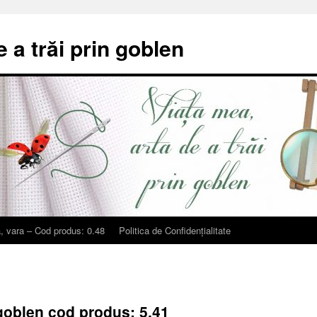
e a trăi prin goblen
, vara – Cod produs: 0.48
Politica de Confidențialitate
 goblen cod produs: 5.41