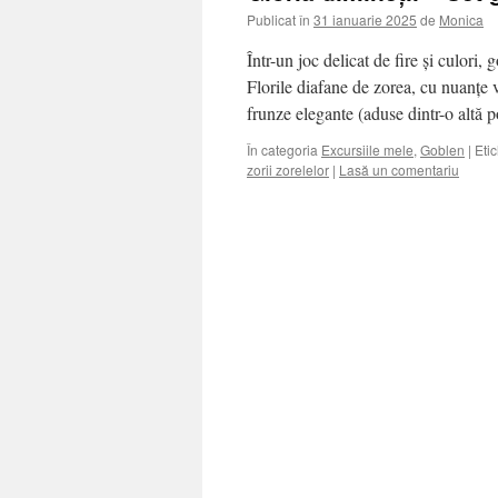
Publicat în
31 ianuarie 2025
de
Monica
Într-un joc delicat de fire și culori,
Florile diafane de zorea, cu nuanțe vi
frunze elegante (aduse dintr-o altă
În categoria
Excursiile mele
,
Goblen
|
Eti
zorii zorelelor
|
Lasă un comentariu