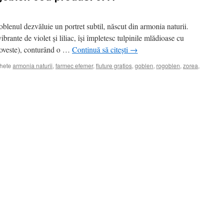
 goblenul dezvăluie un portret subtil, născut din armonia naturii.
brante de violet și liliac, își împletesc tulpinile mlădioase cu
 poveste), conturând o …
Continuă să citești
→
chete
armonia naturii
,
farmec efemer
,
fluture grațios
,
goblen
,
rogoblen
,
zorea
,