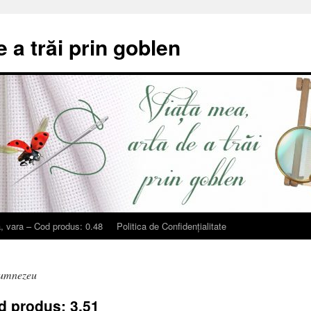
e a trăi prin goblen
, vara – Cod produs: 0.48
Politica de Confidențialitate
Dumnezeu
d produs: 3.51