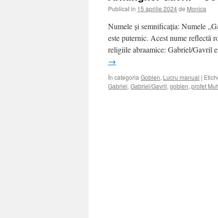
Publicat în
15 aprilie 2024
de
Monica
Numele și semnificația: Numele „Ga
este puternic. Acest nume reflectă r
religiile abraamice: Gabriel/Gavril e
→
În categoria
Goblen
,
Lucru manual
|
Etich
Gabriel
,
Gabriel/Gavril
,
goblen
,
profet M