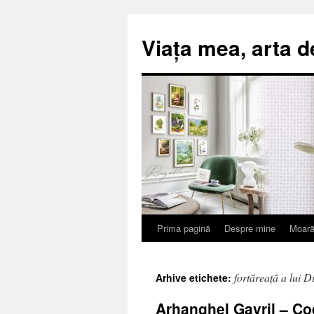
Viața mea, arta d
Prima pagină
Despre mine
Moară
Sari
la
fortăreață a lui 
Arhive etichete:
conținut
Arhanghel Gavril – Co