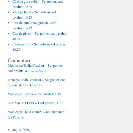
Căţei la gura sobei – Set goblen cod
produs: 10.25
Vara pe luncă – Set goblen cod
produs: 10.23
Clar de lună – Set goblen – cod
produs: 10.22
Cap de pisică – Set goblen cod produs:
10.21
Cană cu flori – Set goblen cod produs:
10.20
Comentarii
Monica
pe
Zodia Vărsător – Set goblen
cod produs: 4.70 – 3256/118
Elena
pe
Zodia Vărsător – Set goblen cod
produs: 4.70 – 3256/118
Monica
pe
Electra – Cod produs: 1.19
odadrian
pe
Electra – Cod produs: 1.19
Monica
pe
Delta Dunării – noi incursiuni
(2) Pasarile
august 2026