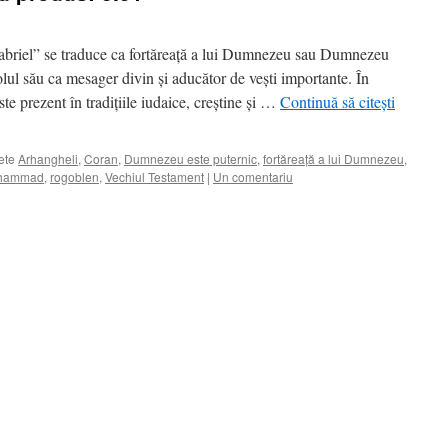
briel” se traduce ca fortăreață a lui Dumnezeu sau Dumnezeu
olul său ca mesager divin și aducător de vești importante. În
ste prezent în tradițiile iudaice, creștine și …
Continuă să citești
ete
Arhangheli
,
Coran
,
Dumnezeu este puternic
,
fortăreață a lui Dumnezeu
,
uhammad
,
rogoblen
,
Vechiul Testament
|
Un comentariu