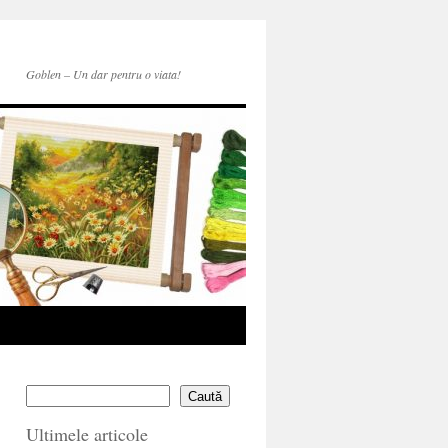
Goblen – Un dar pentru o viata!
Caută
Ultimele articole