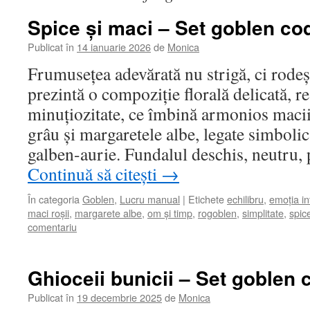
Spice și maci – Set goblen co
Publicat în
14 ianuarie 2026
de
Monica
Frumusețea adevărată nu strigă, ci rodeș
prezintă o compoziție florală delicată, re
minuțiozitate, ce îmbină armonios macii 
grâu și margaretele albe, legate simbolic
galben-aurie. Fundalul deschis, neutru,
Continuă să citești
→
În categoria
Goblen
,
Lucru manual
|
Etichete
echilibru
,
emoția i
maci roșii
,
margarete albe
,
om și timp
,
rogoblen
,
simplitate
,
spic
comentariu
Ghioceii bunicii – Set goblen 
Publicat în
19 decembrie 2025
de
Monica