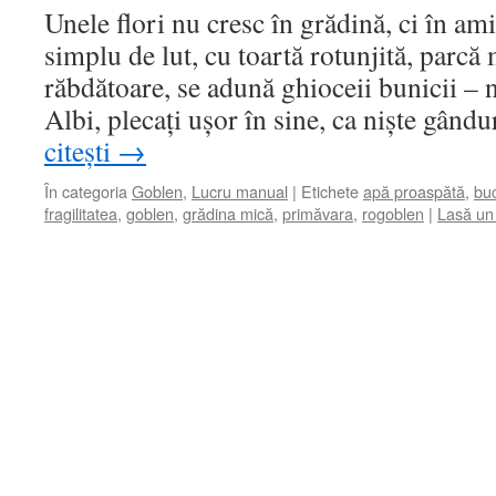
Unele flori nu cresc în grădină, ci în ami
simplu de lut, cu toartă rotunjită, parcă
răbdătoare, se adună ghioceii bunicii – n
Albi, plecați ușor în sine, ca niște gând
citești
→
În categoria
Goblen
,
Lucru manual
|
Etichete
apă proaspătă
,
bu
fragilitatea
,
goblen
,
grădina mică
,
primăvara
,
rogoblen
|
Lasă un