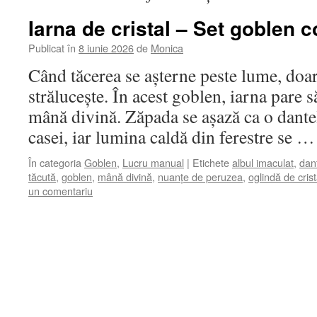
Iarna de cristal – Set goblen 
Publicat în
8 iunie 2026
de
Monica
Când tăcerea se așterne peste lume, doar
strălucește. În acest goblen, iarna pare să
mână divină. Zăpada se așază ca o dantel
casei, iar lumina caldă din ferestre se 
În categoria
Goblen
,
Lucru manual
|
Etichete
albul imaculat
,
dant
tăcută
,
goblen
,
mână divină
,
nuanțe de peruzea
,
oglindă de crist
un comentariu