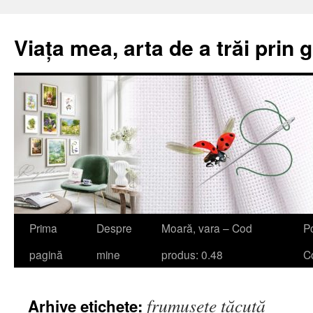
Viața mea, arta de a trăi prin 
Sari
Prima
Despre
Moară, vara – Cod
Po
la
pagină
mine
produs: 0.48
Co
conținut
frumusețe tăcută
Arhive etichete: