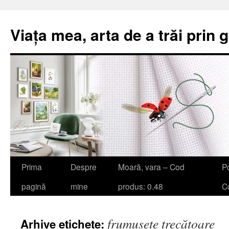
Viața mea, arta de a trăi prin 
Sari
Prima
Despre
Moară, vara – Cod
Po
la
pagină
mine
produs: 0.48
Co
conținut
frumusețe trecătoare
Arhive etichete: