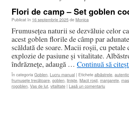
Flori de camp – Set goblen co
Publicat în
16 septembrie 2025
de
Monica
Frumusețea naturii se dezvăluie celor car
acest goblen florile de câmp par adunate
scăldată de soare. Macii roșii, cu petale 
explozie de pasiune și vitalitate. Albăstr
îndrăznețe, adaugă …
Continuă să citeș
În categoria
Goblen
,
Lucru manual
|
Etichete
albăstrele
,
autentic
frumusețe trecătoare
,
goblen
,
liniște
,
Macii roșii
,
margarete
,
masă
rogoblen
,
Vas de lut
,
vitalitate
|
Lasă un comentariu