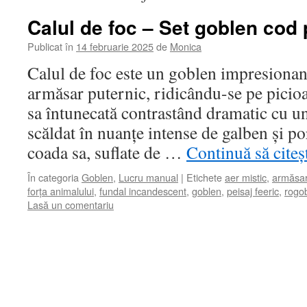
Calul de foc – Set goblen cod 
Publicat în
14 februarie 2025
de
Monica
Calul de foc este un goblen impresionant
armăsar puternic, ridicându-se pe picioar
sa întunecată contrastând dramatic cu u
scăldat în nuanțe intense de galben și p
coada sa, suflate de …
Continuă să citeș
În categoria
Goblen
,
Lucru manual
|
Etichete
aer mistic
,
armăsar
forța animalului
,
fundal incandescent
,
goblen
,
peisaj feeric
,
rogo
Lasă un comentariu