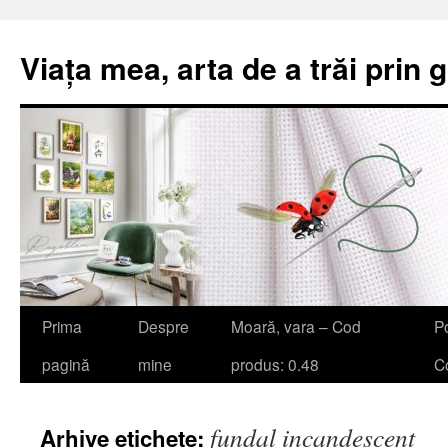
Viața mea, arta de a trăi prin 
Sari
Prima
Despre
Moară, vara – Cod
Po
la
pagină
mine
produs: 0.48
Co
conținut
fundal incandescent
Arhive etichete: