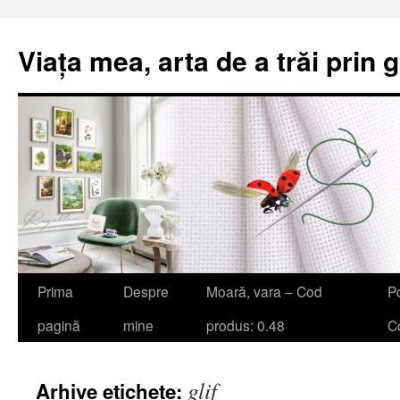
Viața mea, arta de a trăi prin 
Sari
Prima
Despre
Moară, vara – Cod
Po
la
pagină
mine
produs: 0.48
Co
conținut
glif
Arhive etichete: