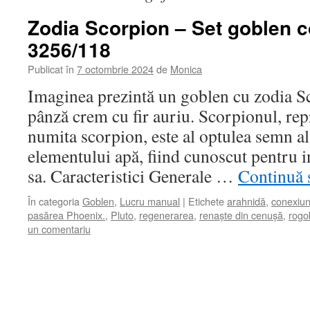
Zodia Scorpion – Set goblen c
3256/118
Publicat în
7 octombrie 2024
de
Monica
Imaginea prezintă un goblen cu zodia Sc
pânză crem cu fir auriu. Scorpionul, rep
numita scorpion, este al optulea semn al
elementului apă, fiind cunoscut pentru i
sa. Caracteristici Generale …
Continuă s
În categoria
Goblen
,
Lucru manual
|
Etichete
arahnidă
,
conexiun
pasărea Phoenix.
,
Pluto
,
regenerarea
,
renaște din cenușă
,
rogo
un comentariu