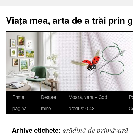
Viața mea, arta de a trăi prin 
Sari
Prima
Despre
Moară, vara – Cod
Po
la
pagină
mine
produs: 0.48
Co
conținut
grădină de primăvară
Arhive etichete: