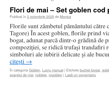
Flori de mai – Set goblen cod 
Publicat în
2 octombrie 2025
de
Monica
Florile sunt zâmbetul pământului către 
Tagore) În acest goblen, florile prind vi
bogat, adunat parcă dintr-o grădină de p
compoziției, se ridică trufași trandafiri r
simboluri ale iubirii delicate și ale buc
citești
→
În categoria
Goblen
,
Lucru manual
|
Etichete
buchet bogat
,
gobl
soarelui de mai
,
noblete
,
rogoblen
|
Lasă un comentariu