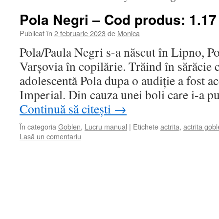
Pola Negri – Cod produs: 1.17
Publicat în
2 februarie 2023
de
Monica
Pola/Paula Negri s-a născut în Lipno, Pol
Varșovia în copilărie. Trăind în sărăcie
adolescentă Pola dupa o audiție a fost ac
Imperial. Din cauza unei boli care i-a p
Continuă să citești
→
În categoria
Goblen
,
Lucru manual
|
Etichete
actrita
,
actrita gob
Lasă un comentariu