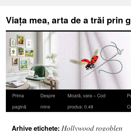
Viața mea, arta de a trăi prin 
Sari
Prima
Despre
Moară, vara – Cod
Po
la
pagină
mine
produs: 0.48
Co
conținut
Hollywood rogoblen
Arhive etichete: