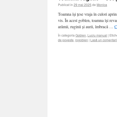
Publicat în
29 mai 2025
de
Monica
Toamna își țese vraja în culori aprin
vis. În acest goblen, toamna își reva
arămii, ruginii și aurii, îmbracă …
C
În categoria
Goblen
,
Lucru manual
|
Etich
de poveste
,
rogoblen
|
Lasă un comentari