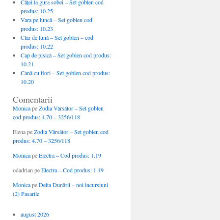
Căţei la gura sobei – Set goblen cod
produs: 10.25
Vara pe luncă – Set goblen cod
produs: 10.23
Clar de lună – Set goblen – cod
produs: 10.22
Cap de pisică – Set goblen cod produs:
10.21
Cană cu flori – Set goblen cod produs:
10.20
Comentarii
Monica
pe
Zodia Vărsător – Set goblen
cod produs: 4.70 – 3256/118
Elena
pe
Zodia Vărsător – Set goblen cod
produs: 4.70 – 3256/118
Monica
pe
Electra – Cod produs: 1.19
odadrian
pe
Electra – Cod produs: 1.19
Monica
pe
Delta Dunării – noi incursiuni
(2) Pasarile
august 2026