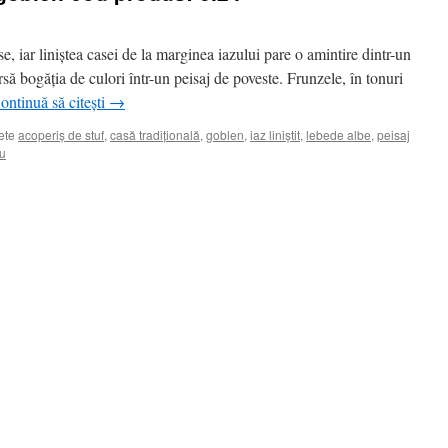
se, iar liniștea casei de la marginea iazului pare o amintire dintr-un
rsă bogăția de culori într-un peisaj de poveste. Frunzele, în tonuri
ontinuă să citești
→
ete
acoperiș de stuf
,
casă tradițională
,
goblen
,
iaz liniștit
,
lebede albe
,
peisaj
u