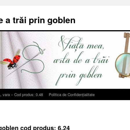
e a trăi prin goblen
, vara – Cod produs: 0.48
Politica de Confidențialitate
goblen cod produs: 6.24