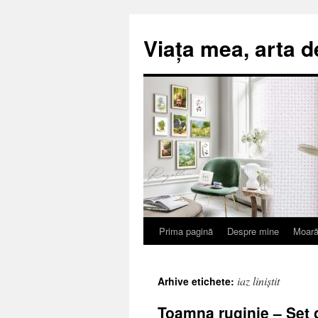
Viața mea, arta d
Prima pagină
Despre mine
Moară
Sari
la
iaz liniștit
Arhive etichete:
conținut
Toamna ruginie – Set 