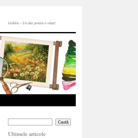
Goblen – Un dar pentru o viata!
Caută
Ultimele articole