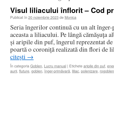
Visul liliacului înflorit – Cod 
Publicat în
20 noiembrie 2023
de
Monica
Seria îngerilor continuă cu un alt înger
aceasta a liliacului. Pe lângă cămășuța a
și aripile din puf, îngerul reprezentat de 
poartă o coroniță realizată din flori de l
citești
→
În categoria
Goblen
,
Lucru manual
|
Etichete
aripile din puf
,
ener
aurii
,
fluture
,
goblen
,
înger-primăvară
,
liliac
,
polenizare
,
rogoblen