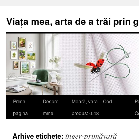
Viața mea, arta de a trăi prin 
Sari
Prima
Despre
Moară, vara – Cod
Po
la
pagină
mine
produs: 0.48
Co
conținut
înger-primăvară
Arhive etichete: