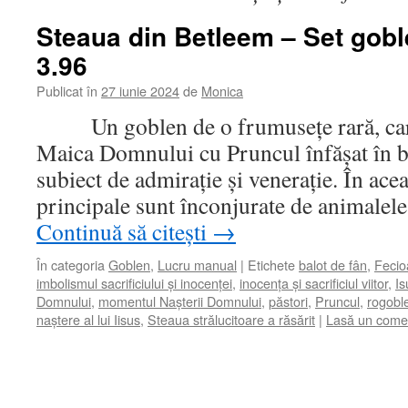
Steaua din Betleem – Set gob
3.96
Publicat în
27 iunie 2024
de
Monica
Un goblen de o frumusețe rară, care 
Maica Domnului cu Pruncul înfășat în br
subiect de admirație și venerație. În ace
principale sunt înconjurate de animalel
Continuă să citești
→
În categoria
Goblen
,
Lucru manual
|
Etichete
balot de fân
,
Fecio
imbolismul sacrificiului și inocenței
,
inocența și sacrificiul viitor
,
Is
Domnului
,
momentul Nașterii Domnului
,
păstori
,
Pruncul
,
rogobl
naștere al lui Iisus
,
Steaua strălucitoare a răsărit
|
Lasă un come