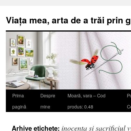
Viața mea, arta de a trăi prin 
Sari
Prima
Despre
Moară, vara – Cod
Po
la
pagină
mine
produs: 0.48
Co
conținut
inocența și sacrificiul v
Arhive etichete: