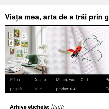
Viața mea, arta de a trăi prin 
Sari
Prima
Despre
Moară, vara – Cod
Po
la
pagină
mine
produs: 0.48
Co
conținut
lăută
Arhive etichete: