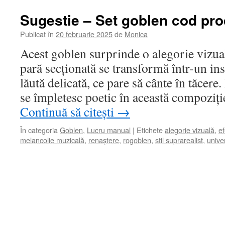
Sugestie – Set goblen cod pro
Publicat în
20 februarie 2025
de
Monica
Acest goblen surprinde o alegorie vizuală
pară secționată se transformă într-un i
lăută delicată, ce pare să cânte în tăcere. F
se împletesc poetic în această compoziț
Continuă să citești
→
În categoria
Goblen
,
Lucru manual
|
Etichete
alegorie vizuală
,
ef
melancolie muzicală
,
renaștere
,
rogoblen
,
stil suprarealist
,
unive