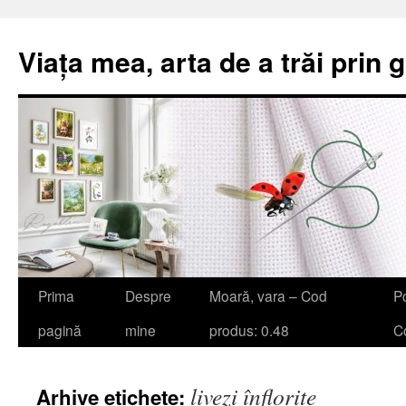
Viața mea, arta de a trăi prin 
Sari
Prima
Despre
Moară, vara – Cod
Po
la
pagină
mine
produs: 0.48
Co
conținut
livezi înflorite
Arhive etichete: