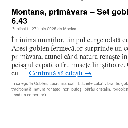
Montana, primăvara – Set gob
6.43
Publicat în
27 iunie 2025
de
Monica
În inima munților, timpul curge odată cu a
Acest goblen fermecător surprinde un co
primăvara, atunci când natura renaște în 
peisajul capătă o frumusețe liniștitoare.
cu …
Continuă să citești
→
În categoria
Goblen
,
Lucru manual
|
Etichete
culori vibrante
,
gob
tradițională
,
natura renaște
,
norii pufoși
,
pârâu cristalin
,
rogoble
Lasă un comentariu