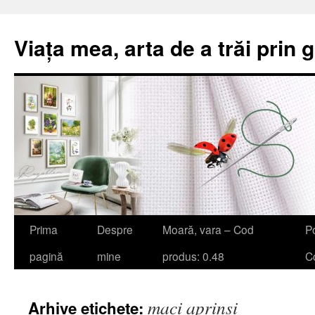
Viața mea, arta de a trăi prin 
Sari
Prima
Despre
Moară, vara – Cod
Po
la
pagină
mine
produs: 0.48
Co
conținut
maci aprinși
Arhive etichete: