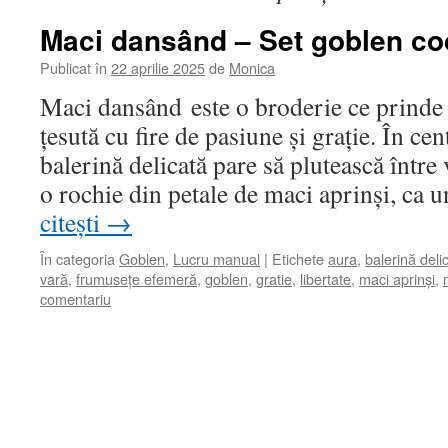
Maci dansând – Set goblen co
Publicat în
22 aprilie 2025
de
Monica
Maci dansând este o broderie ce prinde 
țesută cu fire de pasiune și grație. În ce
balerină delicată pare să plutească între v
o rochie din petale de maci aprinși, ca
citești
→
În categoria
Goblen
,
Lucru manual
|
Etichete
aura
,
balerină deli
vară
,
frumusețe efemeră
,
goblen
,
gratie
,
libertate
,
maci aprinși
,
comentariu