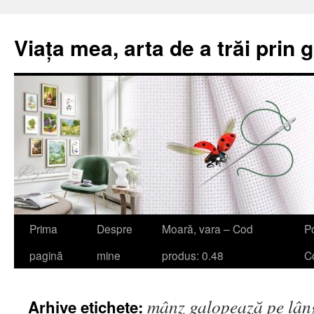
Viața mea, arta de a trăi prin 
Sari
Prima
Despre
Moară, vara – Cod
Po
la
pagină
mine
produs: 0.48
Co
conținut
mânz galopează pe lâng
Arhive etichete: