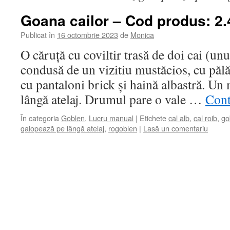
Goana cailor – Cod produs: 2.
Publicat în
16 octombrie 2023
de
Monica
O căruță cu coviltir trasă de doi cai (unul
condusă de un vizitiu mustăcios, cu pălă
cu pantaloni brick și haină albastră. U
lângă atelaj. Drumul pare o vale …
Cont
În categoria
Goblen
,
Lucru manual
|
Etichete
cal alb
,
cal roib
,
go
galopează pe lângă atelaj
,
rogoblen
|
Lasă un comentariu