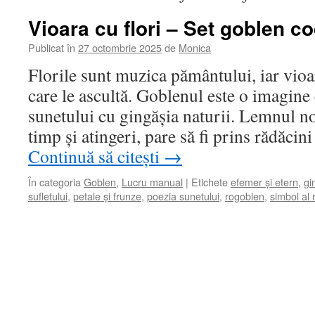
Vioara cu flori – Set goblen c
Publicat în
27 octombrie 2025
de
Monica
Florile sunt muzica pământului, iar vioa
care le ascultă. Goblenul este o imagine
sunetului cu gingășia naturii. Lemnul nob
timp și atingeri, pare să fi prins rădăcin
Continuă să citești
→
În categoria
Goblen
,
Lucru manual
|
Etichete
efemer și etern
,
gi
sufletului
,
petale și frunze
,
poezia sunetului
,
rogoblen
,
simbol al 