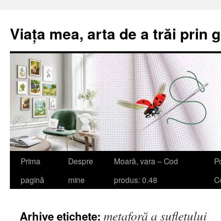
Viața mea, arta de a trăi prin 
Sari
Prima
Despre
Moară, vara – Cod
Po
la
pagină
mine
produs: 0.48
Co
conținut
metaforă a sufletului
Arhive etichete: