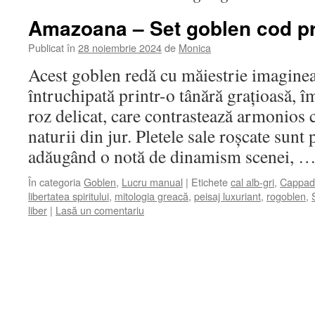
Amazoana – Set goblen cod pr
Publicat în
28 noiembrie 2024
de
Monica
Acest goblen redă cu măiestrie imagine
întruchipată printr-o tânără grațioasă, î
roz delicat, care contrastează armonios c
naturii din jur. Pletele sale roșcate sunt 
adăugând o notă de dinamism scenei, 
În categoria
Goblen
,
Lucru manual
|
Etichete
cal alb-gri
,
Cappad
libertatea spiritului
,
mitologia greacă
,
peisaj luxuriant
,
rogoblen
,
liber
|
Lasă un comentariu