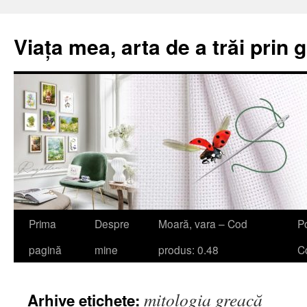
Viața mea, arta de a trăi prin 
Sari
Prima
Despre
Moară, vara – Cod
Po
la
pagină
mine
produs: 0.48
Co
conținut
mitologia greacă
Arhive etichete: