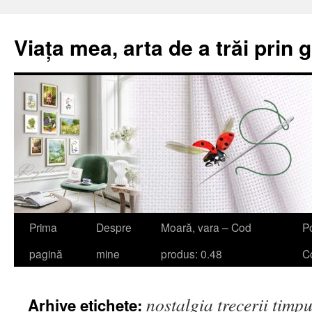
Viața mea, arta de a trăi prin 
Sari
Prima
Despre
Moară, vara – Cod
Po
la
pagină
mine
produs: 0.48
Co
conținut
nostalgia trecerii timpu
Arhive etichete: