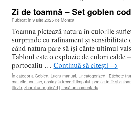
Zi de toamnă – Set goblen cod
Publicat în
9 iulie 2025
de
Monica
Toamna pictează natura în culorile sufle
surprinde cu rafinament și sensibilitate 
când natura pare să își cânte ultimul vals
Tabloul este o explozie de culori calde –
portocaliu …
Continuă să citești
→
În categoria
Goblen
,
Lucru manual
,
Uncategorized
|
Etichete
fr
malurile unui lac
,
nostalgia trecerii timpului
,
poezie în fir și culoa
târzie
,
zborul unor păsări
|
Lasă un comentariu