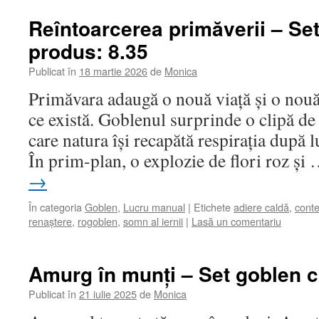
Reîntoarcerea primăverii – Se
produs: 8.35
Publicat în
18 martie 2026
de
Monica
Primăvara adaugă o nouă viață și o nouă
ce există. Goblenul surprinde o clipă de 
care natura își recapătă respirația după 
În prim-plan, o explozie de flori roz și
→
În categoria
Goblen
,
Lucru manual
|
Etichete
adiere caldă
,
cont
renaștere
,
rogoblen
,
somn al iernii
|
Lasă un comentariu
Amurg în munți – Set goblen c
Publicat în
21 iulie 2025
de
Monica