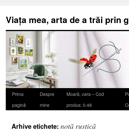
Viața mea, arta de a trăi prin 
Sari
Prima
Despre
Moară, vara – Cod
Po
la
pagină
mine
produs: 0.48
Co
conținut
notă rustică
Arhive etichete: