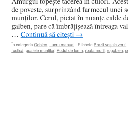
Amurgul topește tăcerea în culori. Acest
de poveste, surprinzând farmecul unei se
munților. Cerul, pictat în nuanțe calde d
galben, pare că îmbrățișează întreaga val
…
Continuă să citești
→
În categoria
Goblen
,
Lucru manual
|
Etichete
Brazii veșnic verzi
rustică
,
poalele munților
,
Podul de lemn
,
roata morii
,
rogoblen
,
s