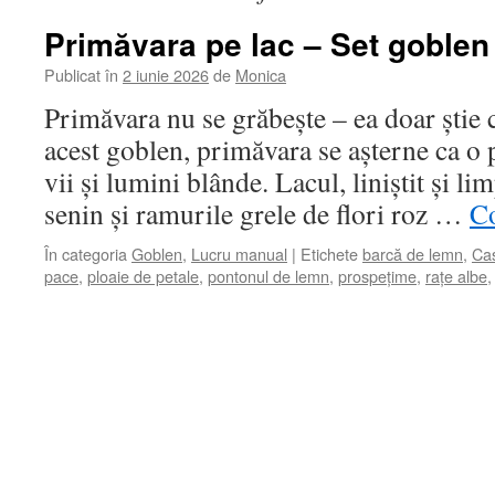
Primăvara pe lac – Set goblen
Publicat în
2 iunie 2026
de
Monica
Primăvara nu se grăbește – ea doar știe c
acest goblen, primăvara se așterne ca o 
vii și lumini blânde. Lacul, liniștit și li
senin și ramurile grele de flori roz …
Co
În categoria
Goblen
,
Lucru manual
|
Etichete
barcă de lemn
,
Cas
pace
,
ploaie de petale
,
pontonul de lemn
,
prospețime
,
rațe albe