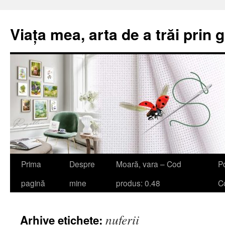
Viața mea, arta de a trăi prin 
Sari
Prima
Despre
Moară, vara – Cod
Po
la
pagină
mine
produs: 0.48
Co
conținut
nuferii
Arhive etichete: