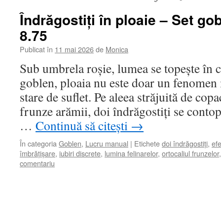
Îndrăgostiți în ploaie – Set g
8.75
Publicat în
11 mai 2026
de
Monica
Sub umbrela roșie, lumea se topește în cu
goblen, ploaia nu este doar un fenomen 
stare de suflet. Pe aleea străjuită de cop
frunze arămii, doi îndrăgostiți se contop
…
Continuă să citești
→
În categoria
Goblen
,
Lucru manual
|
Etichete
doi îndrăgostiți
,
ef
îmbrățișare
,
iubiri discrete
,
lumina felinarelor
,
ortocaliul frunzelor
comentariu