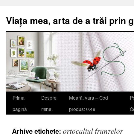
Viața mea, arta de a trăi prin 
Sari
Prima
Despre
Moară, vara – Cod
Po
la
pagină
mine
produs: 0.48
Co
conținut
ortocaliul frunzelor
Arhive etichete: