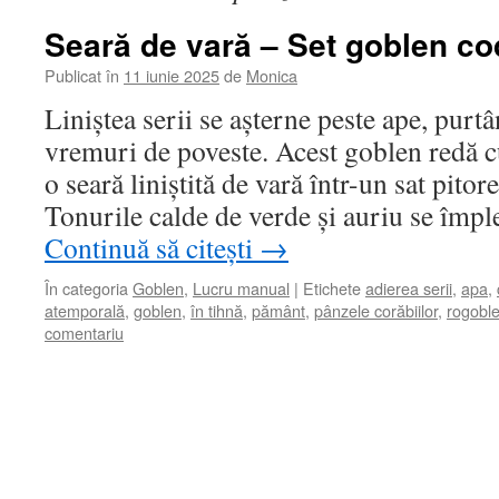
Seară de vară – Set goblen co
Publicat în
11 iunie 2025
de
Monica
Liniștea serii se așterne peste ape, purtâ
vremuri de poveste. Acest goblen redă c
o seară liniștită de vară într-un sat pitor
Tonurile calde de verde și auriu se îm
Continuă să citești
→
În categoria
Goblen
,
Lucru manual
|
Etichete
adierea serii
,
apa
,
atemporală
,
goblen
,
în tihnă
,
pământ
,
pânzele corăbiilor
,
rogobl
comentariu