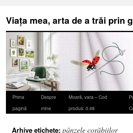
Viața mea, arta de a trăi prin 
Sari
Prima
Despre
Moară, vara – Cod
Po
la
pagină
mine
produs: 0.48
Co
conținut
pânzele corăbiilor
Arhive etichete: