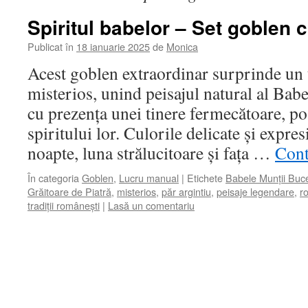
Spiritul babelor – Set goblen 
Publicat în
18 ianuarie 2025
de
Monica
Acest goblen extraordinar surprinde un 
misterios, unind peisajul natural al Bab
cu prezența unei tinere fermecătoare, po
spiritului lor. Culorile delicate și expre
noapte, luna strălucitoare și fața …
Cont
În categoria
Goblen
,
Lucru manual
|
Etichete
Babele Munții Buc
Grăitoare de Piatră
,
misterios
,
păr argintiu
,
peisaje legendare
,
r
tradiții românești
|
Lasă un comentariu