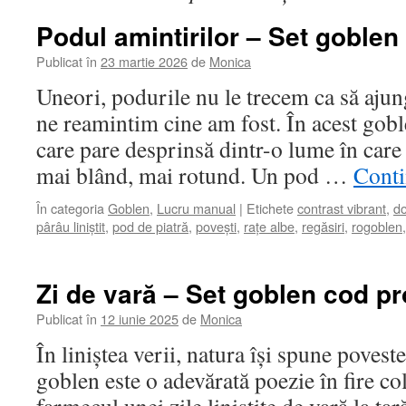
Podul amintirilor – Set goblen
Publicat în
23 martie 2026
de
Monica
Uneori, podurile nu le trecem ca să ajun
ne reamintim cine am fost. În acest gob
care pare desprinsă dintr-o lume în care 
mai blând, mai rotund. Un pod …
Conti
În categoria
Goblen
,
Lucru manual
|
Etichete
contrast vibrant
,
do
pârâu liniștit
,
pod de piatră
,
povești
,
rațe albe
,
regăsiri
,
rogoblen
Zi de vară – Set goblen cod pr
Publicat în
12 iunie 2025
de
Monica
În liniștea verii, natura își spune povest
goblen este o adevărată poezie în fire co