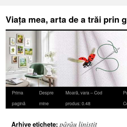
Viața mea, arta de a trăi prin 
Sari
Prima
Despre
Moară, vara – Cod
Po
la
pagină
mine
produs: 0.48
Co
conținut
pârâu liniștit
Arhive etichete: