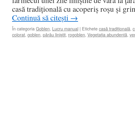
farmecul unei zile liniștite de vară la țar
casă tradițională cu acoperiș roșu și gri
Continuă să citești
→
În categoria
Goblen
,
Lucru manual
|
Etichete
casă tradițională
,
c
colorat
,
goblen
,
pârâu liniștit
,
rogoblen
,
Vegetația abundentă
,
ver