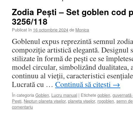
Zodia Pești – Set goblen cod 
3256/118
Publicat în
16 octombrie 2024
de
Monica
Goblenul expus reprezintă semnul zodiaca
compoziție artistică elegantă. Designul
stilizate în formă de pești ce se împlete
model circular, simbolizând dualitatea, 
continuu al vieții, caracteristici esențiale
Lucrată cu …
Continuă să citești
→
În categoria
Goblen
,
Lucru manual
|
Etichete
goblen
,
guvernată
Pești
,
Neptun planeta viselor
,
planeta viselor
,
rogoblen
,
semn de
comentariu