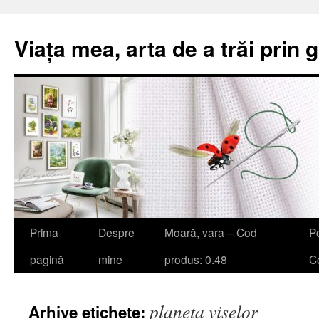
Viața mea, arta de a trăi prin 
Sari
Prima
Despre
Moară, vara – Cod
Po
la
pagină
mine
produs: 0.48
Co
conținut
planeta viselor
Arhive etichete: