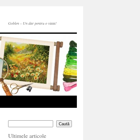
Goblen – Un dar pentru o viata!
Caută
Ultimele articole