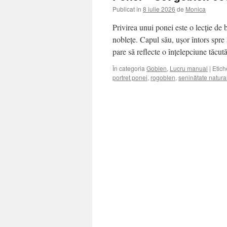
Publicat în
8 iulie 2026
de
Monica
Privirea unui ponei este o lecție de
noblețe. Capul său, ușor întors spre 
pare să reflecte o înțelepciune tăcu
În categoria
Goblen
,
Lucru manual
|
Etich
portret ponei
,
rogoblen
,
seninătate natura