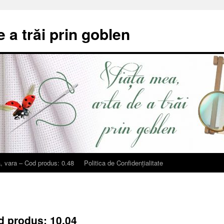
e a trăi prin goblen
, vara – Cod produs: 0.48
Politica de Confidențialitate
d produs: 10.04