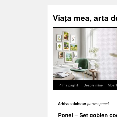
Viața mea, arta d
Prima pagină
Despre mine
Moară
Sari
la
portret ponei
Arhive etichete:
conținut
Ponei – Set goblen co