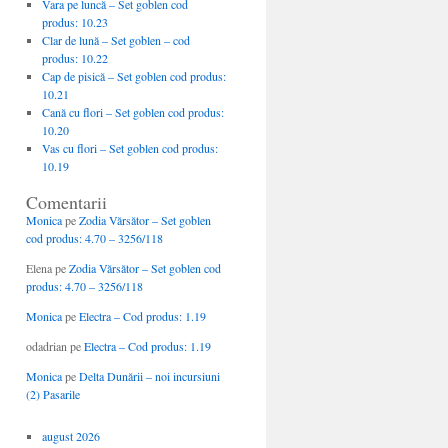
Vara pe luncă – Set goblen cod
produs: 10.23
Clar de lună – Set goblen – cod
produs: 10.22
Cap de pisică – Set goblen cod produs:
10.21
Cană cu flori – Set goblen cod produs:
10.20
Vas cu flori – Set goblen cod produs:
10.19
Comentarii
Monica
pe
Zodia Vărsător – Set goblen
cod produs: 4.70 – 3256/118
Elena
pe
Zodia Vărsător – Set goblen cod
produs: 4.70 – 3256/118
Monica
pe
Electra – Cod produs: 1.19
odadrian
pe
Electra – Cod produs: 1.19
Monica
pe
Delta Dunării – noi incursiuni
(2) Pasarile
august 2026