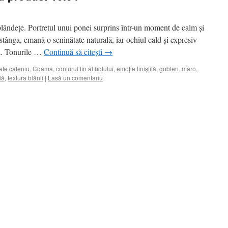
 blândețe. Portretul unui ponei surprins într-un moment de calm și
stânga, emană o seninătate naturală, iar ochiul cald și expresiv
tă. Tonurile …
Continuă să citești
→
ete
cafeniu
,
Coama
,
conturul fin al botului
,
emoție liniștită
,
goblen
,
maro
,
lă
,
textura blănii
|
Lasă un comentariu