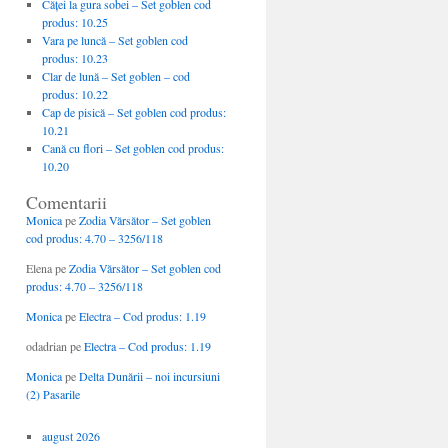
Căţei la gura sobei – Set goblen cod
produs: 10.25
Vara pe luncă – Set goblen cod
produs: 10.23
Clar de lună – Set goblen – cod
produs: 10.22
Cap de pisică – Set goblen cod produs:
10.21
Cană cu flori – Set goblen cod produs:
10.20
Comentarii
Monica
pe
Zodia Vărsător – Set goblen
cod produs: 4.70 – 3256/118
Elena
pe
Zodia Vărsător – Set goblen cod
produs: 4.70 – 3256/118
Monica
pe
Electra – Cod produs: 1.19
odadrian
pe
Electra – Cod produs: 1.19
Monica
pe
Delta Dunării – noi incursiuni
(2) Pasarile
august 2026