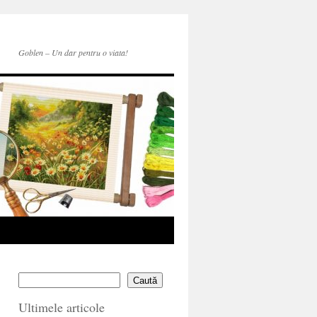
Goblen – Un dar pentru o viata!
Caută
Ultimele articole