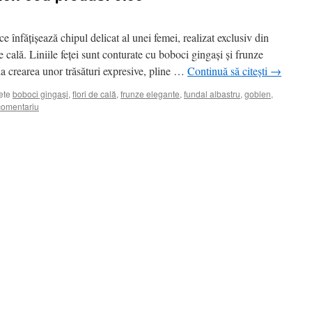
e înfățișează chipul delicat al unei femei, realizat exclusiv din
e cală. Liniile feței sunt conturate cu boboci gingași și frunze
 la crearea unor trăsături expresive, pline …
Continuă să citești
→
ete
boboci gingași
,
flori de cală
,
frunze elegante
,
fundal albastru
,
goblen
,
comentariu