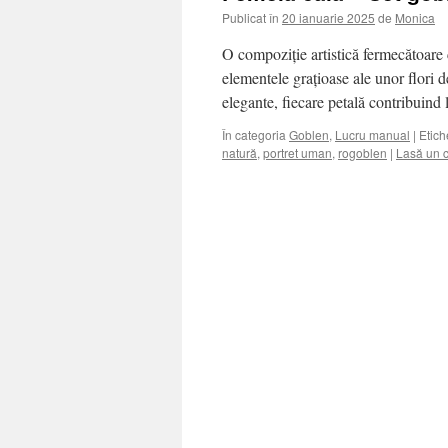
Publicat în
20 ianuarie 2025
de
Monica
O compoziție artistică fermecătoare c
elementele grațioase ale unor flori d
elegante, fiecare petală contribuind
În categoria
Goblen
,
Lucru manual
|
Etich
natură
,
portret uman
,
rogoblen
|
Lasă un 