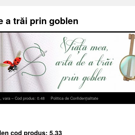
e a trăi prin goblen
, vara – Cod produs: 0.48
Politica de Confidențialitate
len cod produs: 5.33