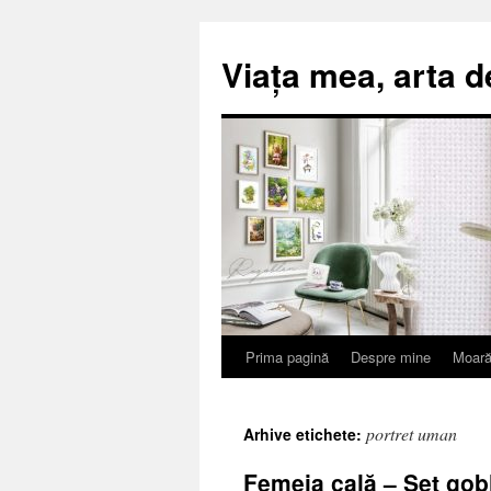
Viața mea, arta d
Prima pagină
Despre mine
Moară
Sari
la
portret uman
Arhive etichete:
conținut
Femeia cală – Set gob