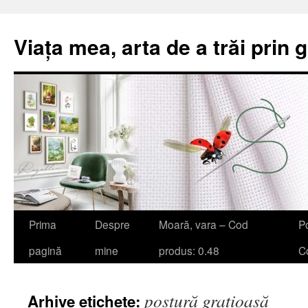
Viața mea, arta de a trăi prin 
Sari
Prima
Despre
Moară, vara – Cod
Po
la
pagină
mine
produs: 0.48
Co
conținut
postură grațioasă
Arhive etichete: