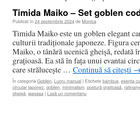
Timida Maiko – Set goblen cod
Publicat în
24 septembrie 2024
de
Monica
Timida Maiko este un goblen elegant ca
culturii tradiționale japoneze. Figura cen
Maiko, o tânără ucenică gheişă, redată în
grațioasă. Ea stă în fața unui evantai ci
care strălucește …
Continuă să citești
În categoria
Goblen
,
Lucru manual
|
Etichete
bambus
,
esența cul
circular japonez
,
goblen
,
minimalism
,
postură grațioasă
,
rafinam
gheişă
,
wagasa
|
Lasă un comentariu