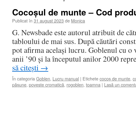
Cocoșul de munte – Cod produ
Publicat în
31 august 2023
de
Monica
G. Newsbade este autorul atribuit de căt
tabloului de mai sus. După căutări const
pot afirma același lucru. Goblenul cu o 
anii ’90 și la începutul anilor 2000 rep
să citești
→
În categoria
Goblen
,
Lucru manual
|
Etichete
cocoș de munte
,
c
pășune
,
poveste cromatică
,
rogoblen
,
toamna
|
Lasă un comenta