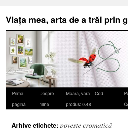
Viața mea, arta de a trăi prin 
Sari
Prima
Despre
Moară, vara – Cod
Po
la
pagină
mine
produs: 0.48
Co
conținut
poveste cromatică
Arhive etichete: