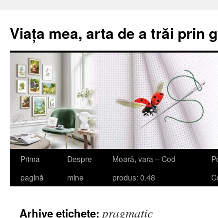
Viața mea, arta de a trăi prin 
Sari
Prima
Despre
Moară, vara – Cod
Po
la
pagină
mine
produs: 0.48
Co
conținut
pragmatic
Arhive etichete: