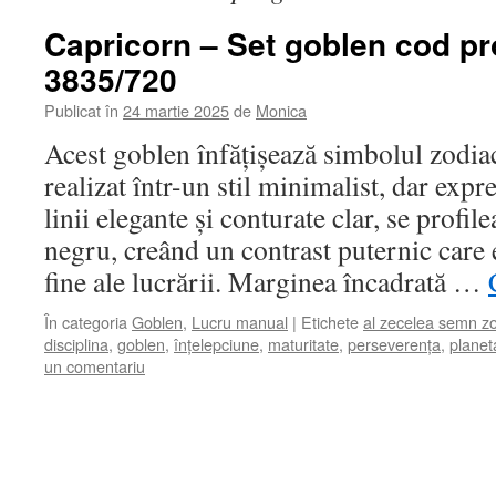
Capricorn – Set goblen cod pr
3835/720
Publicat în
24 martie 2025
de
Monica
Acest goblen înfățișează simbolul zodia
realizat într-un stil minimalist, dar expr
linii elegante și conturate clar, se profi
negru, creând un contrast puternic care e
fine ale lucrării. Marginea încadrată …
În categoria
Goblen
,
Lucru manual
|
Etichete
al zecelea semn zo
disciplina
,
goblen
,
înțelepciune
,
maturitate
,
perseverența
,
planet
un comentariu