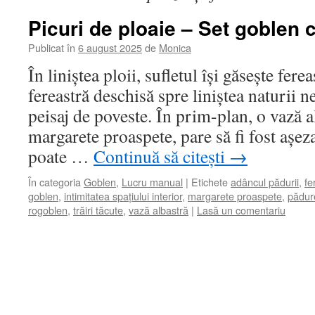
Picuri de ploaie – Set goblen 
Publicat în
6 august 2025
de
Monica
În liniștea ploii, sufletul își găsește fere
fereastră deschisă spre liniștea naturii 
peisaj de poveste. În prim-plan, o vază a
margarete proaspete, pare să fi fost așez
poate …
Continuă să citești
→
În categoria
Goblen
,
Lucru manual
|
Etichete
adâncul pădurii
,
fe
goblen
,
intimitatea spațiului interior
,
margarete proaspete
,
pădur
rogoblen
,
trăiri tăcute
,
vază albastră
|
Lasă un comentariu