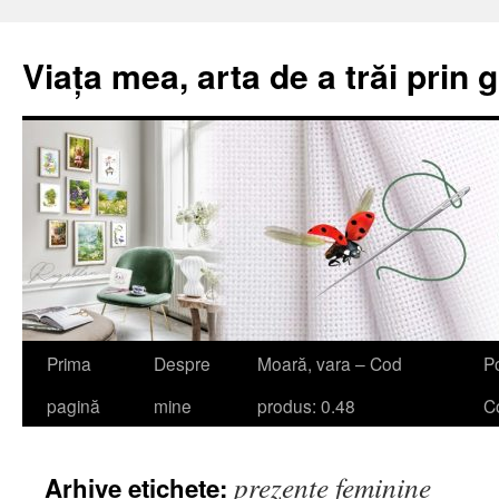
Viața mea, arta de a trăi prin 
Sari
Prima
Despre
Moară, vara – Cod
Po
la
pagină
mine
produs: 0.48
Co
conținut
prezențe feminine
Arhive etichete: