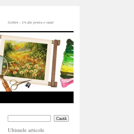
Goblen – Un dar pentru o viata!
Caută
Ultimele articole