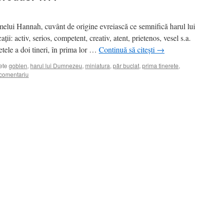
elui Hannah, cuvânt de origine evreiască ce semnifică harul lui
: activ, serios, competent, creativ, atent, prietenos, vesel s.a.
etele a doi tineri, în prima lor …
Continuă să citești
→
ete
goblen
,
harul lui Dumnezeu
,
miniatura
,
păr buclat
,
prima tinerete
,
comentariu