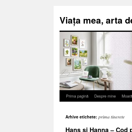
Viața mea, arta d
Prima pagină
Despre mine
Moară
Sari
la
prima tinerete
Arhive etichete:
conținut
Hans și Hanna – Cod 