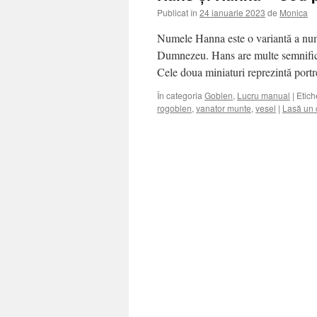
Publicat în
24 ianuarie 2023
de
Monica
Numele Hanna este o variantă a num
Dumnezeu. Hans are multe semnificații
Cele doua miniaturi reprezintă portr
În categoria
Goblen
,
Lucru manual
|
Etich
rogoblen
,
vanator munte
,
vesel
|
Lasă un 