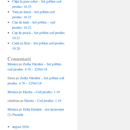
Căţei la gura sobei – Set goblen cod
produs: 10.25
Vara pe luncă – Set goblen cod
produs: 10.23
Clar de lună – Set goblen – cod
produs: 10.22
Cap de pisică – Set goblen cod produs:
10.21
Cană cu flori – Set goblen cod produs:
10.20
Comentarii
Monica
pe
Zodia Vărsător – Set goblen
cod produs: 4.70 – 3256/118
Elena
pe
Zodia Vărsător – Set goblen cod
produs: 4.70 – 3256/118
Monica
pe
Electra – Cod produs: 1.19
odadrian
pe
Electra – Cod produs: 1.19
Monica
pe
Delta Dunării – noi incursiuni
(2) Pasarile
august 2026