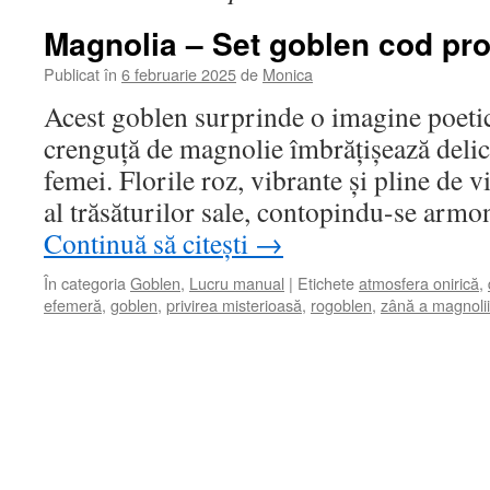
Magnolia – Set goblen cod pro
Publicat în
6 februarie 2025
de
Monica
Acest goblen surprinde o imagine poetică
crenguță de magnolie îmbrățișează delica
femei. Florile roz, vibrante și pline de v
al trăsăturilor sale, contopindu-se armo
Continuă să citești
→
În categoria
Goblen
,
Lucru manual
|
Etichete
atmosfera onirică
,
efemeră
,
goblen
,
privirea misterioasă
,
rogoblen
,
zână a magnolii