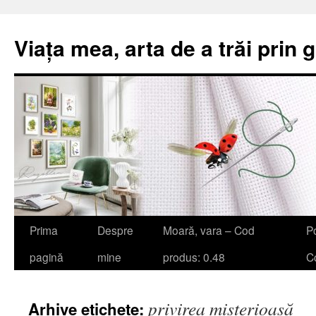
Viața mea, arta de a trăi prin 
Sari
Prima
Despre
Moară, vara – Cod
Po
la
pagină
mine
produs: 0.48
Co
conținut
privirea misterioasă
Arhive etichete: