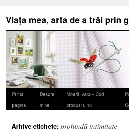
Viața mea, arta de a trăi prin 
Sari
Prima
Despre
Moară, vara – Cod
Po
la
pagină
mine
produs: 0.48
Co
conținut
profundă intimitate
Arhive etichete: