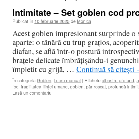
Intimitate – Set goblen cod pr
Publicat în
10 februarie 2025
de
Monica
Acest goblen impresionant surprinde o s
aparte: o tânără cu trup grațios, acoperi
diafan, se află într-o postură introspectiv
brațele delicate îmbrățișându-i genunchii
împletit cu grijă, …
Continuă să citești
În categoria
Goblen
,
Lucru manual
|
Etichete
albastru profund
,
a
foc
,
fragilitatea ființei umane
,
goblen
,
păr roșcat
,
profundă intimi
Lasă un comentariu