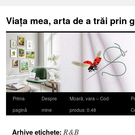
Viața mea, arta de a trăi prin 
Sari
Prima
Despre
Moară, vara – Cod
Po
la
pagină
mine
produs: 0.48
Co
conținut
R&B
Arhive etichete: