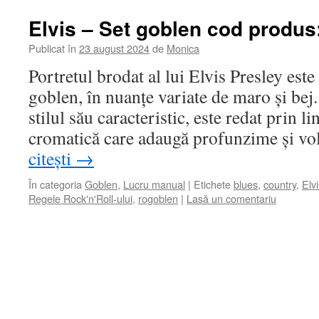
Elvis – Set goblen cod produs
Publicat în
23 august 2024
de
Monica
Portretul brodat al lui Elvis Presley este
goblen, în nuanțe variate de maro și bej.
stilul său caracteristic, este redat prin li
cromatică care adaugă profunzime și 
citești
→
În categoria
Goblen
,
Lucru manual
|
Etichete
blues
,
country
,
Elv
Regele Rock'n'Roll-ului
,
rogoblen
|
Lasă un comentariu