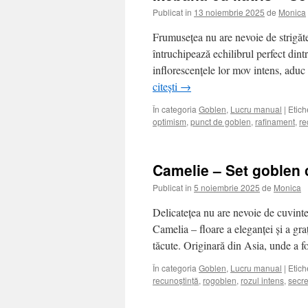
Publicat în
13 noiembrie 2025
de
Monica
Frumusețea nu are nevoie de strigăte
întruchipează echilibrul perfect dintr
inflorescențele lor mov intens, aduc
citești
→
În categoria
Goblen
,
Lucru manual
|
Etich
optimism
,
punct de goblen
,
rafinament
,
re
Camelie – Set goblen 
Publicat în
5 noiembrie 2025
de
Monica
Delicatețea nu are nevoie de cuvinte 
Camelia – floare a eleganței și a graț
tăcute. Originară din Asia, unde a f
În categoria
Goblen
,
Lucru manual
|
Etich
recunoștință
,
rogoblen
,
rozul intens
,
secre