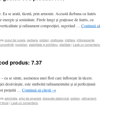
. Ea se arată, tăcută, prin armonie. Această ikebana cu liatris
e energie și seninătate. Firele lungi și grațioase de liatris, cu
 verticalitate și rafinament compoziției, sugerând …
Continuă să
ete
coșul de nuiele
,
gerbera
,
goblen
,
grațioase
,
înălțare
,
inflorescențe
,
cunoștință
,
rogoblen
,
stabilitate și echilibru
,
vitalitate
|
Lasă un comentariu
cod produs: 7.37
– ea se simte, asemenea unei flori care înflorește în tăcere.
iei desăvârșite, este simbolul rafinamentului și al perfecțiunii
ost prețuită …
Continuă să citești
→
ete
admirație
,
aripi de smarald
,
dragoste statornică
,
goblen
,
rafinament
,
t floral
|
Lasă un comentariu