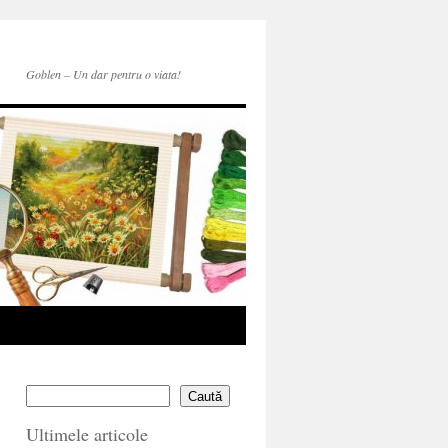
Goblen – Un dar pentru o viata!
Caută
Ultimele articole