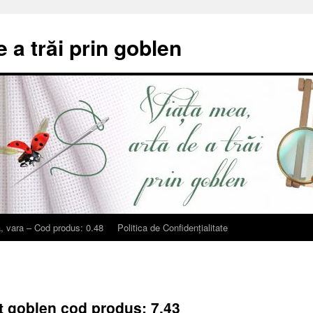
e a trăi prin goblen
, vara – Cod produs: 0.48
Politica de Confidențialitate
et goblen cod produs: 7.43