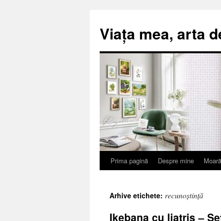
Viața mea, arta d
Prima pagină
Despre mine
Moară
Sari
la
recunoștință
Arhive etichete:
conținut
Ikebana cu liatris – S