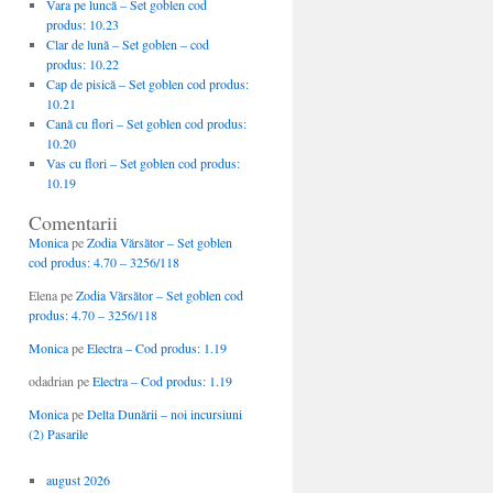
Vara pe luncă – Set goblen cod
produs: 10.23
Clar de lună – Set goblen – cod
produs: 10.22
Cap de pisică – Set goblen cod produs:
10.21
Cană cu flori – Set goblen cod produs:
10.20
Vas cu flori – Set goblen cod produs:
10.19
Comentarii
Monica
pe
Zodia Vărsător – Set goblen
cod produs: 4.70 – 3256/118
Elena
pe
Zodia Vărsător – Set goblen cod
produs: 4.70 – 3256/118
Monica
pe
Electra – Cod produs: 1.19
odadrian
pe
Electra – Cod produs: 1.19
Monica
pe
Delta Dunării – noi incursiuni
(2) Pasarile
august 2026