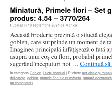
Miniatură, Primele flori – Set 
produs: 4.54 – 3770/264
Publicat în
18 septembrie 2024
de
Monica
Această broderie prezintă o siluetă elega
goblen, care surprinde un moment de tand
Imaginea principală înfățișează o fată a
asupra unui coș cu flori, probabil primel
sugerând începuturi noi …
Continuă să 
În categoria
Goblen
,
Lucru manual
|
Etichete
aer clasic și roman
delicatețe
,
goblen
,
primele flori ale primăverii
,
ramură decorativă
un comentariu