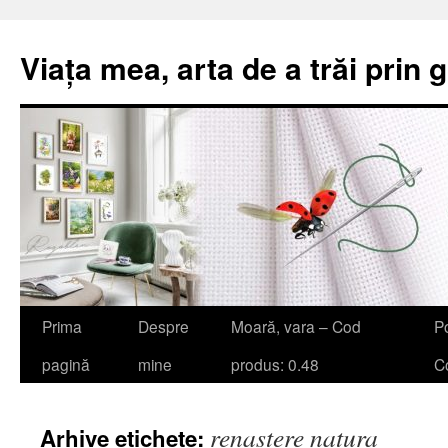
Viața mea, arta de a trăi prin 
Sari
Prima
Despre
Moară, vara – Cod
Po
la
pagină
mine
produs: 0.48
Co
conținut
renaștere natura
Arhive etichete: