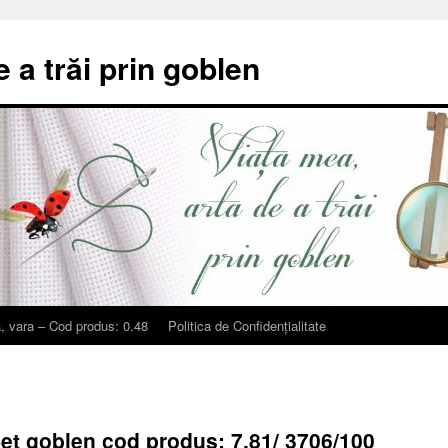
e a trăi prin goblen
, vara – Cod produs: 0.48
Politica de Confidențialitate
Set goblen cod produs: 7.81/ 3706/100