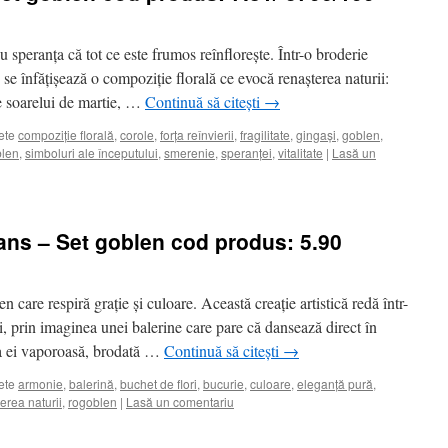
u speranța că tot ce este frumos reînflorește. Într-o broderie
, se înfățișează o compoziție florală ce evocă renașterea naturii:
e soarelui de martie, …
Continuă să citești
→
ete
compoziție florală
,
corole
,
forța reînvierii
,
fragilitate
,
gingași
,
goblen
,
blen
,
simboluri ale începutului
,
smerenie
,
speranței
,
vitalitate
|
Lasă un
ans – Set goblen cod produs: 5.90
 care respiră grație și culoare. Această creație artistică redă într-
, prin imaginea unei balerine care pare că dansează direct în
ia ei vaporoasă, brodată …
Continuă să citești
→
ete
armonie
,
balerină
,
buchet de flori
,
bucurie
,
culoare
,
eleganță pură
,
erea naturii
,
rogoblen
|
Lasă un comentariu