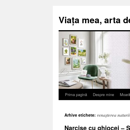
Viața mea, arta d
Prima pagină
Despre mine
Moară
Sari
la
renașterea naturii
Arhive etichete:
conținut
Narcise cu ghiocei – 