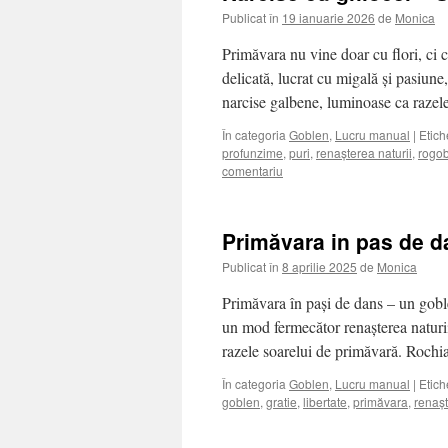
Publicat în
19 ianuarie 2026
de
Monica
Primăvara nu vine doar cu flori, ci c
delicată, lucrat cu migală și pasiune
narcise galbene, luminoase ca razel
În categoria
Goblen
,
Lucru manual
|
Etich
profunzime
,
puri
,
renașterea naturii
,
rogo
comentariu
Primăvara in pas de d
Publicat în
8 aprilie 2025
de
Monica
Primăvara în pași de dans – un goblen
un mod fermecător renașterea naturii
razele soarelui de primăvară. Roch
În categoria
Goblen
,
Lucru manual
|
Etich
goblen
,
gratie
,
libertate
,
primăvara
,
renașt