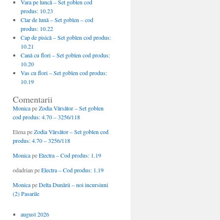
Vara pe luncă – Set goblen cod
produs: 10.23
Clar de lună – Set goblen – cod
produs: 10.22
Cap de pisică – Set goblen cod produs:
10.21
Cană cu flori – Set goblen cod produs:
10.20
Vas cu flori – Set goblen cod produs:
10.19
Comentarii
Monica
pe
Zodia Vărsător – Set goblen
cod produs: 4.70 – 3256/118
Elena
pe
Zodia Vărsător – Set goblen cod
produs: 4.70 – 3256/118
Monica
pe
Electra – Cod produs: 1.19
odadrian
pe
Electra – Cod produs: 1.19
Monica
pe
Delta Dunării – noi incursiuni
(2) Pasarile
august 2026