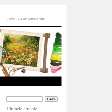
Goblen – Un dar pentru o viata!
Caută
Ultimele articole