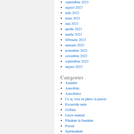
septembrie 2023
august 2023
iulie 2023
iunie 2023
mai 2023
aprilie 2023
martie 2023
februarie 2023
ianuarie 2023
noiembrie 2022
octombrie 2022
septembrie 2022
august 2022
Categories
Amintiri
Anecdotic
Anecdotice
Ce aș vrea să gătesc la pensie
Excursiile mele
Goblen
Lucru manual
Plinătate în bunătate
Poezie
Spiritualitate