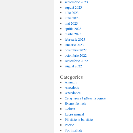
septembrie 2023
august 2023
iulie 2023
iunie 2023
mai 2023
aprilie 2023
martie 2023
februarie 2023
ianuarie 2023
noiembrie 2022
octombrie 2022
septembrie 2022
august 2022
Categories
Amintiri
Anecdotic
Anecdotice
Ce aș vrea să gătesc la pensie
Excursiile mele
Goblen
Lucru manual
Plinătate în bunătate
Poezie
Spiritualitate