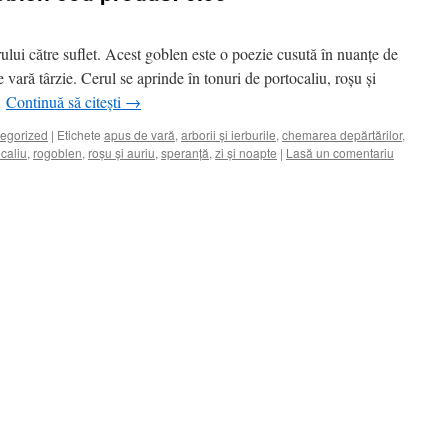
rului către suflet. Acest goblen este o poezie cusută în nuanțe de
vară târzie. Cerul se aprinde în tonuri de portocaliu, roșu și
…
Continuă să citești
→
egorized
|
Etichete
apus de vară
,
arborii și ierburile
,
chemarea depărtărilor
,
caliu
,
rogoblen
,
roșu și auriu
,
speranță
,
zi și noapte
|
Lasă un comentariu