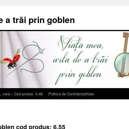
e a trăi prin goblen
, vara – Cod produs: 0.48
Politica de Confidențialitate
oblen cod produs: 6.55