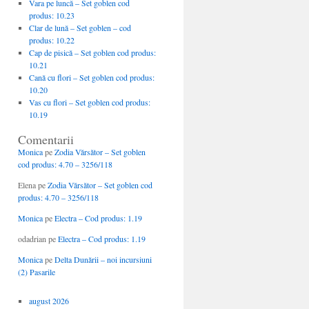
Vara pe luncă – Set goblen cod
produs: 10.23
Clar de lună – Set goblen – cod
produs: 10.22
Cap de pisică – Set goblen cod produs:
10.21
Cană cu flori – Set goblen cod produs:
10.20
Vas cu flori – Set goblen cod produs:
10.19
Comentarii
Monica
pe
Zodia Vărsător – Set goblen
cod produs: 4.70 – 3256/118
Elena
pe
Zodia Vărsător – Set goblen cod
produs: 4.70 – 3256/118
Monica
pe
Electra – Cod produs: 1.19
odadrian
pe
Electra – Cod produs: 1.19
Monica
pe
Delta Dunării – noi incursiuni
(2) Pasarile
august 2026