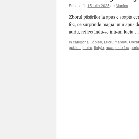
Publicat în
15 iulie 2025
de
Monica
Zborul păsărilor la apus e șoapta ce
foc, ce surprinde magia unui apus de 
auriu, reflectându-se într-un luciu 
În categoria
Goblen
,
Lucru manual
,
Uncat
goblen
,
iubire
,
liniște
,
nuanțe de foc
,
porto