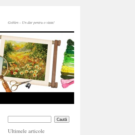
Goblen – Un dar pentru o viata!
Caută
Ultimele articole