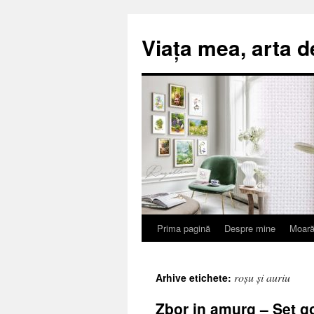
Viața mea, arta d
Prima pagină
Despre mine
Moară
Sari
la
roșu și auriu
Arhive etichete:
conținut
Zbor in amurg – Set g