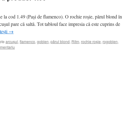
e la cod 1.49 (Pași de flamenco). O rochie roșie, părul blond în
rcușul pare că saltă. Tot tabloul face impresia că este cuprins de
tești
→
ete
arcușul
,
flamenco
,
goblen
,
părul blond
,
Ritm
,
rochie roșie
,
rogoblen
,
mentariu