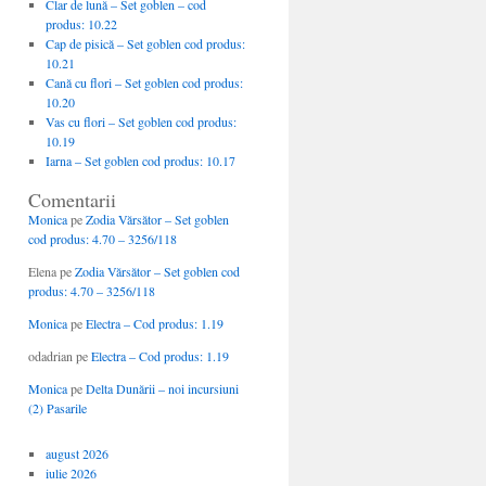
Clar de lună – Set goblen – cod
produs: 10.22
Cap de pisică – Set goblen cod produs:
10.21
Cană cu flori – Set goblen cod produs:
10.20
Vas cu flori – Set goblen cod produs:
10.19
Iarna – Set goblen cod produs: 10.17
Comentarii
Monica
pe
Zodia Vărsător – Set goblen
cod produs: 4.70 – 3256/118
Elena
pe
Zodia Vărsător – Set goblen cod
produs: 4.70 – 3256/118
Monica
pe
Electra – Cod produs: 1.19
odadrian
pe
Electra – Cod produs: 1.19
Monica
pe
Delta Dunării – noi incursiuni
(2) Pasarile
august 2026
iulie 2026