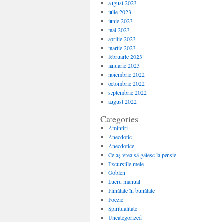
august 2023
iulie 2023
iunie 2023
mai 2023
aprilie 2023
martie 2023
februarie 2023
ianuarie 2023
noiembrie 2022
octombrie 2022
septembrie 2022
august 2022
Categories
Amintiri
Anecdotic
Anecdotice
Ce aș vrea să gătesc la pensie
Excursiile mele
Goblen
Lucru manual
Plinătate în bunătate
Poezie
Spiritualitate
Uncategorized