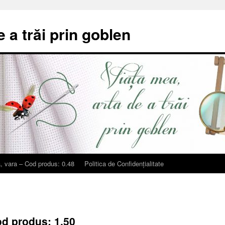
e a trăi prin goblen
, vara – Cod produs: 0.48
Politica de Confidențialitate
d produs: 1.50