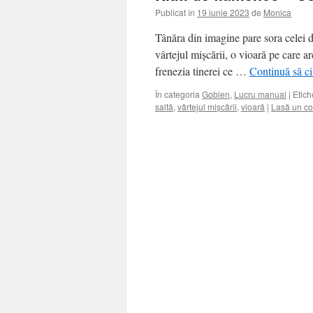
Publicat în
19 iunie 2023
de
Monica
Tânăra din imagine pare sora celei d
vârtejul mișcării, o vioară pe care a
frenezia tinerei ce …
Continuă să ci
În categoria
Goblen
,
Lucru manual
|
Etich
saltă
,
vârtejul mișcării
,
vioară
|
Lasă un co