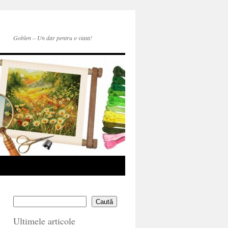
Goblen – Un dar pentru o viata!
Caută
Ultimele articole