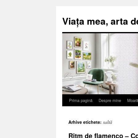
Viața mea, arta d
Prima pagină
Despre mine
Moară
Sari
la
saltă
Arhive etichete:
conținut
Ritm de flamenco – Co