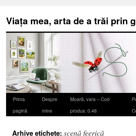
Viața mea, arta de a trăi prin 
Sari
Prima
Despre
Moară, vara – Cod
Po
la
pagină
mine
produs: 0.48
Co
conținut
scenă feerică
Arhive etichete: