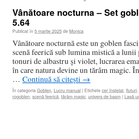
Vânătoare nocturna – Set gob
5.64
Publicat în
5 martie 2025
de
Monica
Vânătoare nocturnă este un goblen fasci
scenă feerică sub lumina mistică a lunii 
tonuri de albastru și violet, lucrarea em
în care natura devine un tărâm magic. În
…
Continuă să citești
→
În categoria
Goblen
,
Lucru manual
|
Etichete
cer înstelat
,
fluturi
rogoblen
,
scenă feerică
,
tărâm magic
,
univers de basm
|
Lasă u