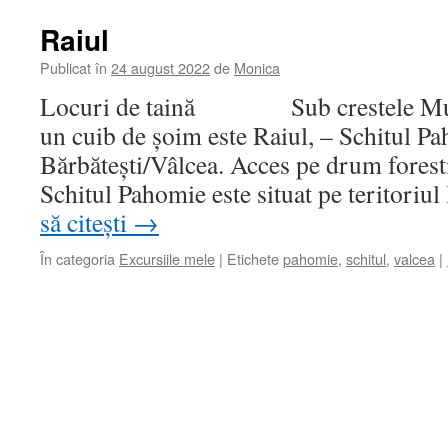
Raiul
Publicat în
24 august 2022
de
Monica
Locuri de taină Sub crestele Munti
un cuib de șoim este Raiul, – Schitul P
Bărbătești/Vâlcea. Acces pe drum forest
Schitul Pahomie este situat pe teritoriul
să citești
→
În categoria
Excursiile mele
|
Etichete
pahomie
,
schitul
,
valcea
|