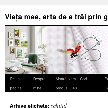
Viața mea, arta de a trăi prin 
Sari
Prima
Despre
Moară, vara – Cod
Po
la
pagină
mine
produs: 0.48
Co
conținut
schitul
Arhive etichete: