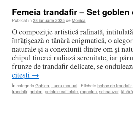
Femeia trandafir – Set goblen
Publicat în
28 ianuarie 2025
de
Monica
O compoziție artistică rafinată, intitula
înfățișează o tânără enigmatică, o alegor
naturale și a conexiunii dintre om și nat
chipul tinerei radiază serenitate, iar pă
frunze de trandafir delicate, se ondule
citești
→
În categoria
Goblen
,
Lucru manual
|
Etichete
boboc de trandafir
trandafir
,
goblen
,
petalele catifelate
,
rogoblen
,
schnauzer
,
tânără