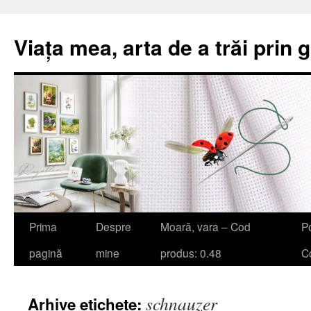
Viața mea, arta de a trăi prin 
Sari
Prima
Despre
Moară, vara – Cod
Po
la
pagină
mine
produs: 0.48
Co
conținut
schnauzer
Arhive etichete: